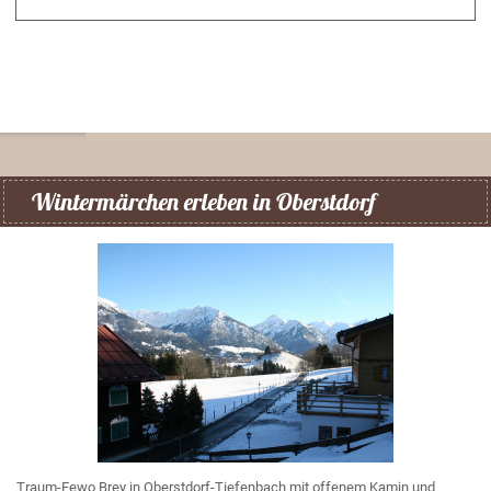
Wintermärchen erleben in Oberstdorf
Traum-Fewo Brey in Oberstdorf-Tiefenbach mit offenem Kamin und