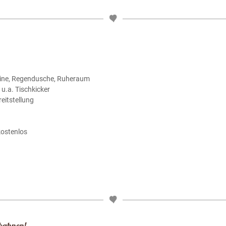
abine, Regendusche, Ruheraum
u.a. Tischkicker
eitstellung
kostenlos
rbahnen!