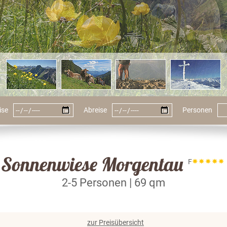
ise
Abreise
Personen
Sonnenwiese Morgentau
F
2-5 Personen | 69 qm
zur Preisübersicht