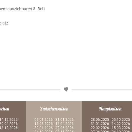
nem ausziehbaren 3. Bett
platz
ochen
Zwischensaison
Hauptsaison
 14.12.2025
06.01.2026 - 31.01.2026
28.06.2025 - 05.10.2025
 30.04.2026
15.03.2026 - 12.04.2026
31.01.2026 - 14.02.2026
 13.12.2026
30.04.2026 - 27.06.2026
22.02.2026 - 15.03.2026
04.10.2026 - 08.11.2026
27.06.2026 - 04.10.2026