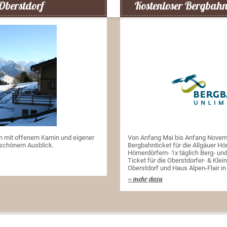
Oberstdorf
Kostenloser Bergbah
h mit offenem Kamin und eigener
Von Anfang Mai bis Anfang Novemb
rschönem Ausblick.
Bergbahnticket für die Allgäuer Hö
Hörnerdörfern- 1x täglich Berg- un
Ticket für die Oberstdorfer- & Kle
Oberstdorf und Haus Alpen-Flair i
» mehr dazu