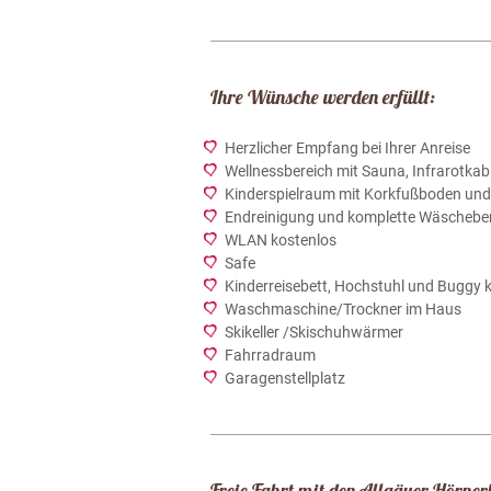
Ihre Wünsche werden erfüllt:
Herzlicher Empfang bei Ihrer Anreise
Wellnessbereich mit Sauna, Infrarotk
Kinderspielraum mit Korkfußboden und 
Endreinigung und komplette Wäscheber
WLAN kostenlos
Safe
Kinderreisebett, Hochstuhl und Buggy 
Waschmaschine/Trockner im Haus
Skikeller /Skischuhwärmer
Fahrradraum
Garagenstellplatz
Freie Fahrt mit den Allgäuer Hörne