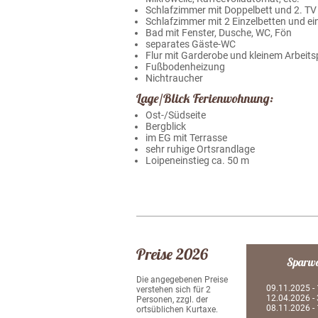
Schlafzimmer mit Doppelbett und 2. TV
Schlafzimmer mit 2 Einzelbetten und ei
Bad mit Fenster, Dusche, WC, Fön
separates Gäste-WC
Flur mit Garderobe und kleinem Arbeits
Fußbodenheizung
Nichtraucher
Lage/Blick Ferienwohnung:
Ost-/Südseite
Bergblick
im EG mit Terrasse
sehr ruhige Ortsrandlage
Loipeneinstieg ca. 50 m
Preise 2026
Sparw
Die angegebenen Preise
09.11.2025 -
verstehen sich für 2
12.04.2026 -
Personen, zzgl. der
08.11.2026 -
ortsüblichen Kurtaxe.