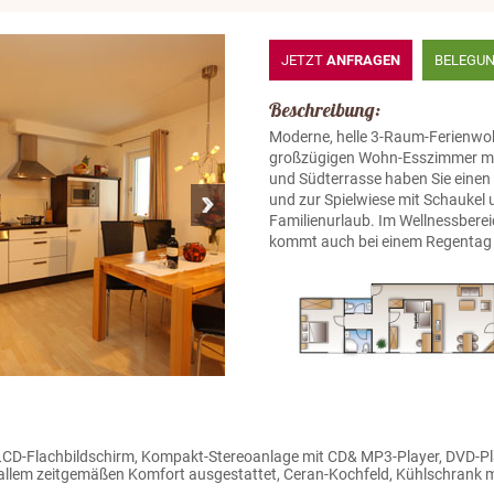
JETZT
ANFRAGEN
BELEGU
Beschreibung:
Moderne, helle 3-Raum-Ferienwo
großzügigen Wohn-Esszimmer mit
und Südterrasse haben Sie einen
und zur Spielwiese mit Schaukel 
Familienurlaub. Im Wellnessbere
kommt auch bei einem Regentag 
 LCD-Flachbildschirm, Kompakt-Stereoanlage mit CD& MP3-Player, DVD-P
llem zeitgemäßen Komfort ausgestattet, Ceran-Kochfeld, Kühlschrank mi